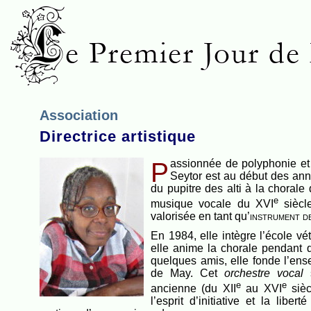
L
e Premier Jour de
Association
Directrice artistique
Passionnée de polyphonie et de Musique Ancienne, Jany
Seytor est au début des ann
du pupitre des alti à la choral
e
musique vocale du XVI
siècle
valorisée en tant qu’
instrument de
En 1984, elle intègre l’école vé
elle anime la chorale pendant q
quelques amis, elle fonde l’en
de May. Cet
orchestre vocal
s
e
e
ancienne (du XII
au XVI
sièc
l’esprit d’initiative et la liber