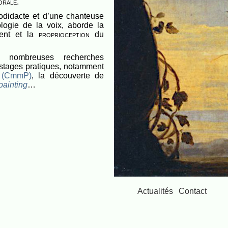
orale
.
odidacte et d’une chanteuse
logie de la voix, aborde la
ment et la
proprioception
du
 nombreuses recherches
s stages pratiques, notamment
s (CmmP)
, la découverte de
ainting
…
Actualités
Contact