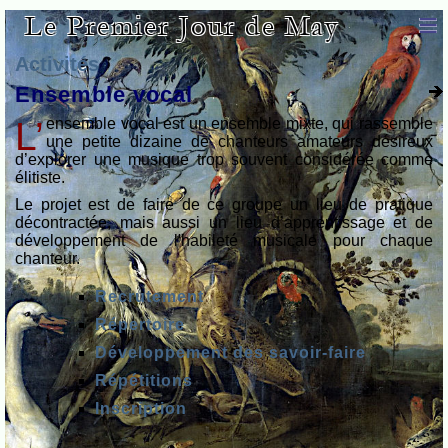
Le Premier Jour de May
Activités
Ensemble vocal
L’ensemble vocal est un ensemble mixte, qui rassemble
une petite dizaine de chanteurs amateurs désireux
d’explorer une musique trop souvent considérée comme
élitiste.
Le projet est de faire de ce groupe un lieu de pratique
décon­tractée, mais aussi un lieu d’apprentissage et de
développement de l'habileté musicale pour chaque
chanteur.
Recrutement
Répertoire
Développement des savoir-faire
Répétitions
Inscription